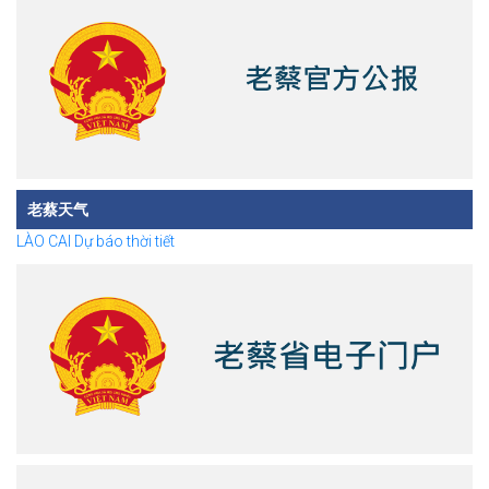
老蔡天气
LÀO CAI Dự báo thời tiết