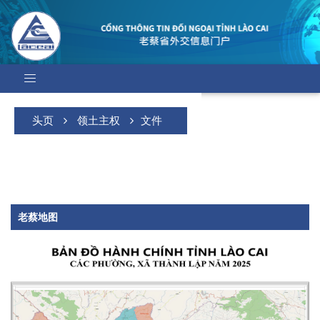
头页
领土主权
文件
老蔡地图