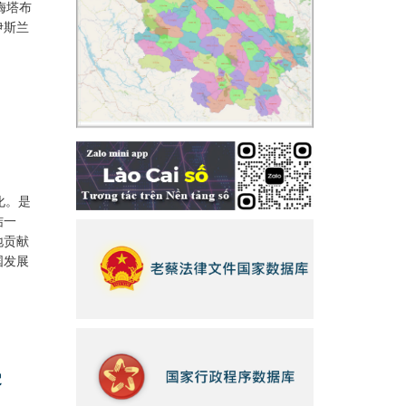
梅塔布
伊斯兰
化。是
结一
地贡献
国发展
受