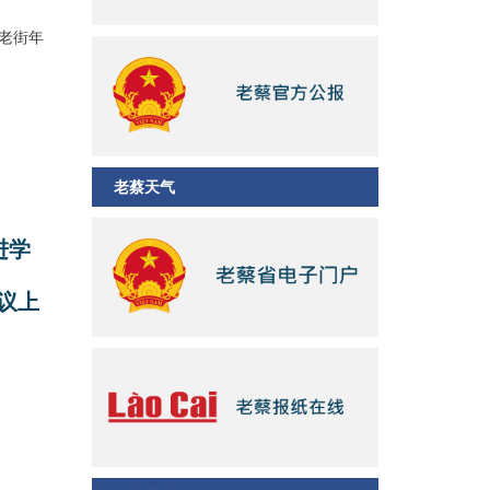
老街年
老蔡天气
进学
议上