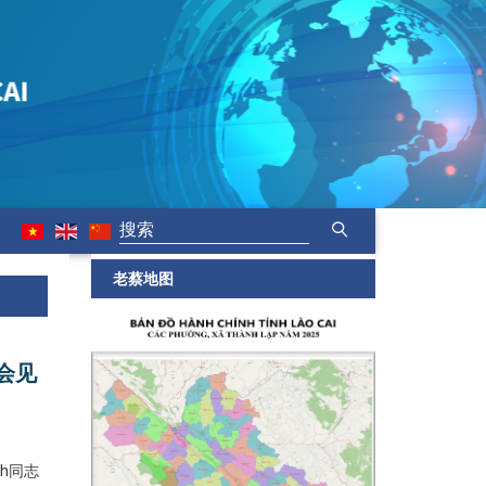
老蔡地图
h会见
nh同志