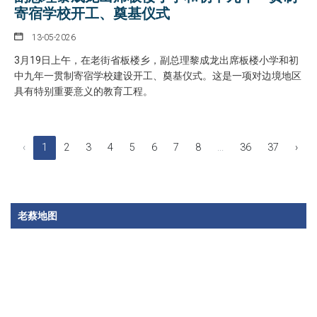
寄宿学校开工、奠基仪式
13-05-2026
3月19日上午，在老街省板楼乡，副总理黎成龙出席板楼小学和初
中九年一贯制寄宿学校建设开工、奠基仪式。这是一项对边境地区
具有特别重要意义的教育工程。
‹
1
2
3
4
5
6
7
8
...
36
37
›
老蔡地图