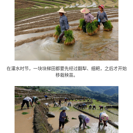
在灌水时节，一块块梯田都要先经过翻犁、细耙，之后才开始
移栽秧苗。