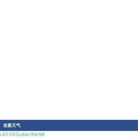
老蔡天气
LÀO CAI Dự báo thời tiết