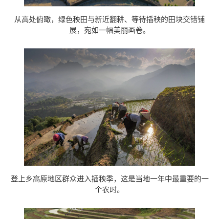
从高处俯瞰，绿色秧田与新近翻耕、等待插秧的田块交错铺
展，宛如一幅美丽画卷。
登上乡高原地区群众进入插秧季，这是当地一年中最重要的一
个农时。