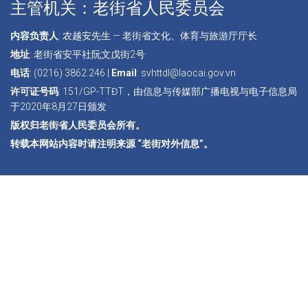
主管机关：老街省人民委员会
内容负责人
: 农越安先生 — 老街省文化、体育与旅游厅厅长
地址
: 老街省安平社阮文戊街2号
电话
: (0216) 3862.246 |
Email
: svhttdl@laocai.gov.vn
许可证号码
: 151/GP-TTĐT，由信息与传媒部广播电视与电子信息局
于2020年8月27日颁发
版权归老街省人民委员会所有。
转载本网站内容时请注明来源 “老街对外信息”。