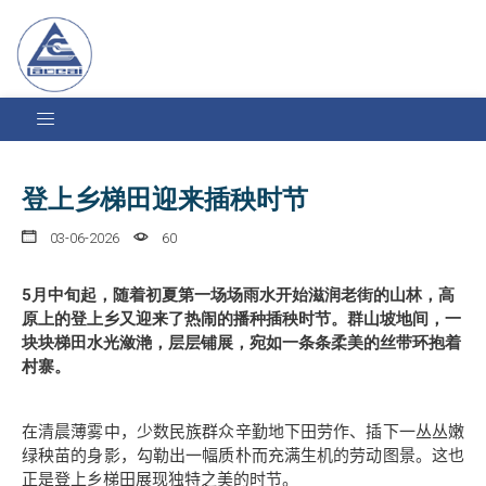
登上乡梯田迎来插秧时节
03-06-2026
60
5月中旬起，随着初夏第一场场雨水开始滋润老街的山林，高
原上的登上乡又迎来了热闹的播种插秧时节。群山坡地间，一
块块梯田水光潋滟，层层铺展，宛如一条条柔美的丝带环抱着
村寨。
在清晨薄雾中，少数民族群众辛勤地下田劳作、插下一丛丛嫩
绿秧苗的身影，勾勒出一幅质朴而充满生机的劳动图景。这也
正是登上乡梯田展现独特之美的时节。