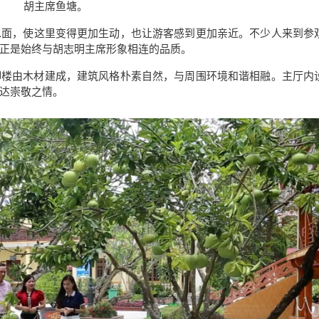
胡主席鱼塘。
水面，使这里变得更加生动，也让游客感到更加亲近。不少人来到参
正是始终与胡志明主席形象相连的品质。
脚楼由木材建成，建筑风格朴素自然，与周围环境和谐相融。主厅内
达崇敬之情。