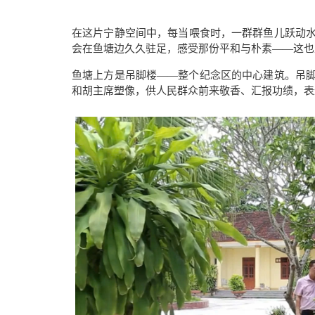
在这片宁静空间中，每当喂食时，一群群鱼儿跃动
会在鱼塘边久久驻足，感受那份平和与朴素
——
这也
鱼塘上方是吊脚楼
——
整个纪念区的中心建筑。吊
和胡主席塑像，供人民群众前来敬香、汇报功绩，表