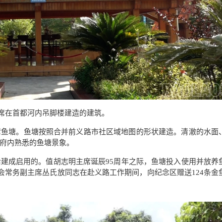
席在首都河内吊脚楼建造的建筑。
席鱼塘。鱼塘按照合并前义路市社区域地图的形状建造。清澈的水面
府内熟悉的鱼塘景象。
后建成启用的。值胡志明主席诞辰
95
周年之际，鱼塘投入使用并放养
会常务副主席丛氏放同志在赴义路工作期间，向纪念区赠送
124
条金