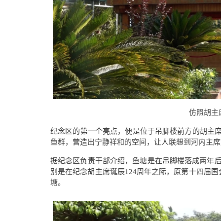
仿照胡主
纪念区的第一个亮点，便是位于吊脚楼前方的胡主
鱼群，营造出宁静祥和的空间，让人联想到河内主席
据纪念区负责干部介绍，鱼塘是在吊脚楼落成两年
别是在纪念胡主席诞辰
124
周年之际，原第十四届国
塘。