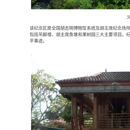
该纪念区是全国胡志明博物馆系统及胡主席纪念场
包括吊脚楼、胡主席鱼塘和果树园三大主要项目。
平事迹。