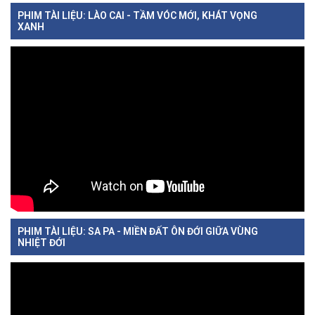
PHIM TÀI LIỆU: LÀO CAI - TẦM VÓC MỚI, KHÁT VỌNG
XANH
PHIM TÀI LIỆU: SA PA - MIỀN ĐẤT ÔN ĐỚI GIỮA VÙNG
NHIỆT ĐỚI