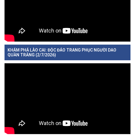
KHÁM PHÁ LÀO CAI: ĐỘC ĐÁO TRANG PHỤC NGƯỜI DAO
QUẦN TRẮNG (2/7/2026)