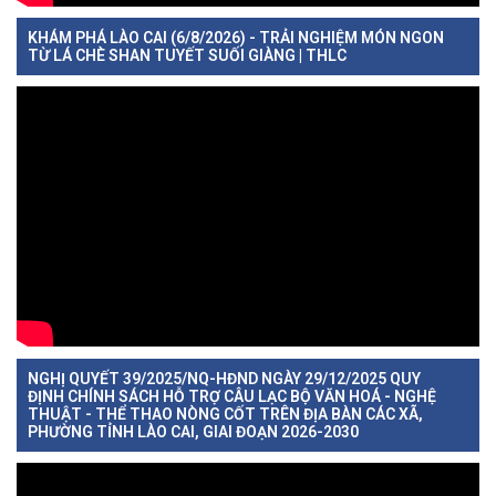
KHÁM PHÁ LÀO CAI (6/8/2026) - TRẢI NGHIỆM MÓN NGON
TỪ LÁ CHÈ SHAN TUYẾT SUỐI GIÀNG | THLC
NGHỊ QUYẾT 39/2025/NQ-HĐND NGÀY 29/12/2025 QUY
ĐỊNH CHÍNH SÁCH HỖ TRỢ CÂU LẠC BỘ VĂN HOÁ - NGHỆ
THUẬT - THỂ THAO NÒNG CỐT TRÊN ĐỊA BÀN CÁC XÃ,
PHƯỜNG TỈNH LÀO CAI, GIAI ĐOẠN 2026-2030