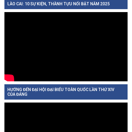
LÀO CAI: 10 SỰ KIỆN, THÀNH TỰU NỔI BẬT NĂM 2025
HƯỚNG ĐẾN ĐẠI HỘI ĐẠI BIỂU TOÀN QUỐC LẦN THỨ XIV
CỦA ĐẢNG