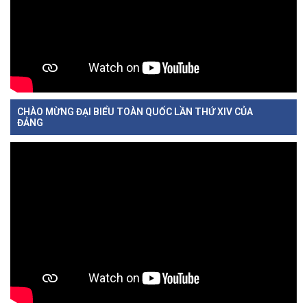
CHÀO MỪNG ĐẠI BIỂU TOÀN QUỐC LẦN THỨ XIV CỦA
ĐẢNG