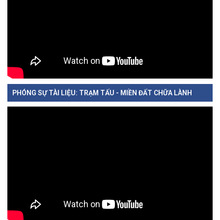
PHÓNG SỰ TÀI LIỆU: TRẠM TẤU - MIỀN ĐẤT CHỮA LÀNH