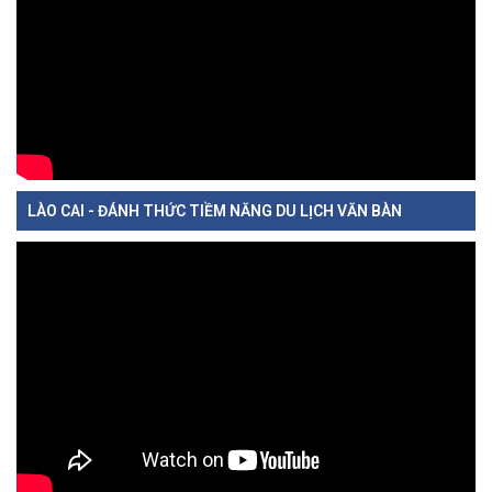
LÀO CAI - ĐÁNH THỨC TIỀM NĂNG DU LỊCH VĂN BÀN