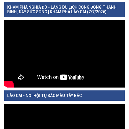
KHÁM PHÁ NGHĨA ĐÔ - LÀNG DU LỊCH CỘNG ĐỒNG THANH
BÌNH, ĐẦY SỨC SỐNG | KHÁM PHÁ LÀO CAI (7/7/2026)
LÀO CAI - NƠI HỘI TỤ SẮC MÀU TÂY BẮC