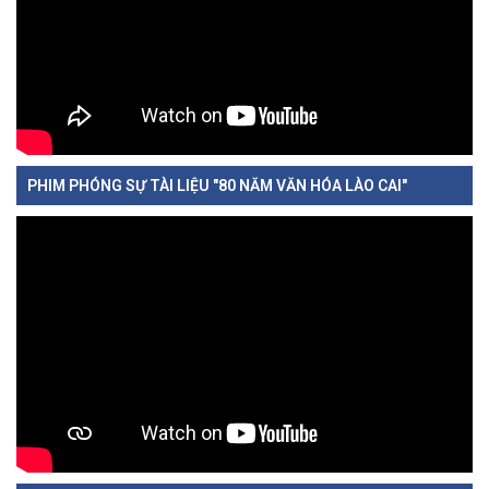
PHIM PHÓNG SỰ TÀI LIỆU "80 NĂM VĂN HÓA LÀO CAI"