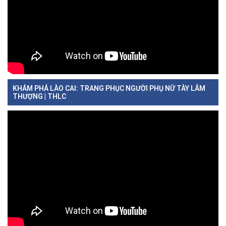
KHÁM PHÁ LÀO CAI: TRANG PHỤC NGƯỜI PHỤ NỮ TÀY LÂM
THƯỢNG | THLC