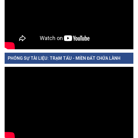
PHÓNG SỰ TÀI LIỆU: TRẠM TẤU - MIỀN ĐẤT CHỮA LÀNH