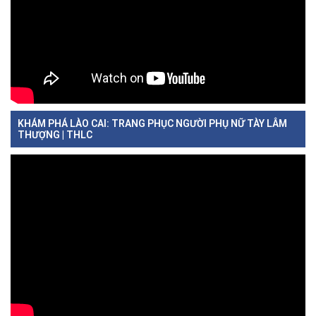
KHÁM PHÁ LÀO CAI: TRANG PHỤC NGƯỜI PHỤ NỮ TÀY LÂM
THƯỢNG | THLC