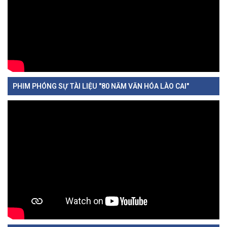
PHIM PHÓNG SỰ TÀI LIỆU "80 NĂM VĂN HÓA LÀO CAI"