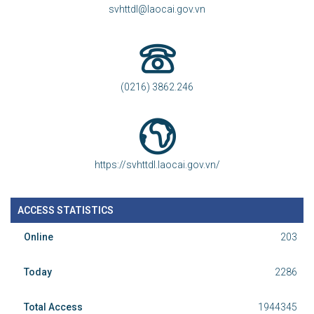
svhttdl@laocai.gov.vn
(0216) 3862.246
https://svhttdl.laocai.gov.vn/
ACCESS STATISTICS
Online
203
Today
2286
Total Access
1944345