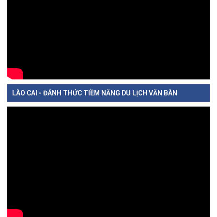
LÀO CAI - ĐÁNH THỨC TIỀM NĂNG DU LỊCH VĂN BÀN