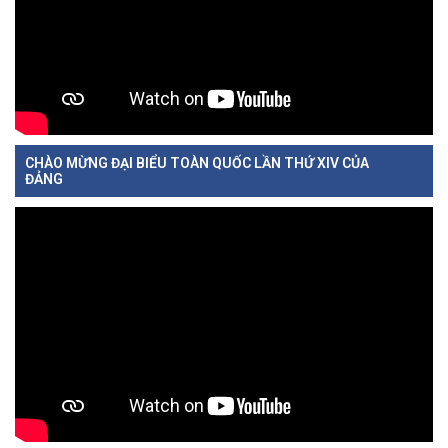
CHÀO MỪNG ĐẠI BIỂU TOÀN QUỐC LẦN THỨ XIV CỦA
ĐẢNG