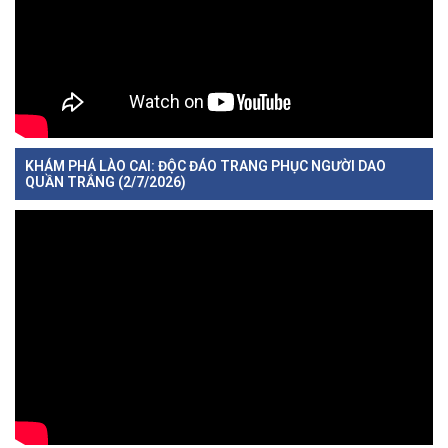
KHÁM PHÁ LÀO CAI: ĐỘC ĐÁO TRANG PHỤC NGƯỜI DAO
QUẦN TRẮNG (2/7/2026)