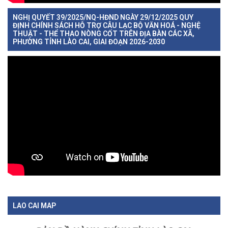
NGHỊ QUYẾT 39/2025/NQ-HĐND NGÀY 29/12/2025 QUY
ĐỊNH CHÍNH SÁCH HỖ TRỢ CÂU LẠC BỘ VĂN HOÁ - NGHỆ
THUẬT - THỂ THAO NÒNG CỐT TRÊN ĐỊA BÀN CÁC XÃ,
PHƯỜNG TỈNH LÀO CAI, GIAI ĐOẠN 2026-2030
LAO CAI MAP