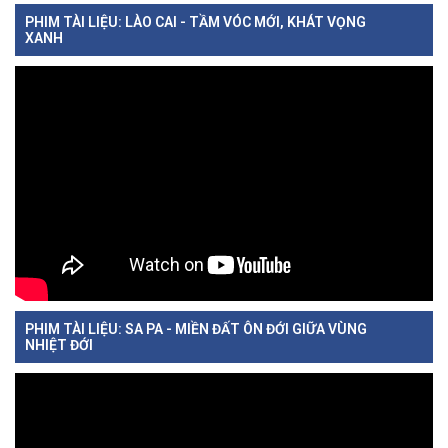
PHIM TÀI LIỆU: LÀO CAI - TẦM VÓC MỚI, KHÁT VỌNG
XANH
PHIM TÀI LIỆU: SA PA - MIỀN ĐẤT ÔN ĐỚI GIỮA VÙNG
NHIỆT ĐỚI