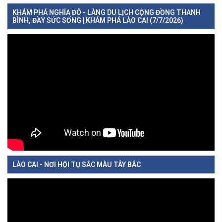
KHÁM PHÁ NGHĨA ĐÔ - LÀNG DU LỊCH CỘNG ĐỒNG THANH
BÌNH, ĐẦY SỨC SỐNG | KHÁM PHÁ LÀO CAI (7/7/2026)
LÀO CAI - NƠI HỘI TỤ SẮC MÀU TÂY BẮC