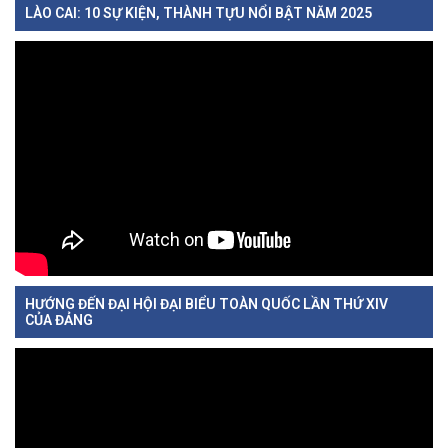
LÀO CAI: 10 SỰ KIỆN, THÀNH TỰU NỔI BẬT NĂM 2025
HƯỚNG ĐẾN ĐẠI HỘI ĐẠI BIỂU TOÀN QUỐC LẦN THỨ XIV
CỦA ĐẢNG